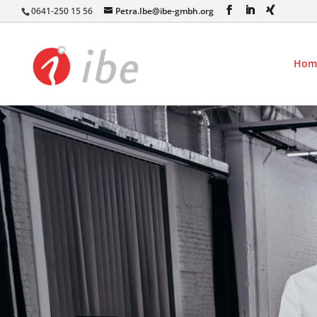
0641-250 15 56
Petra.Ibe@ibe-gmbh.org
xing2
Hom