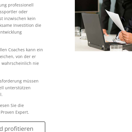
ung professionell
ssportler oder
st inzwischen kein
ksame Investition die
Entwicklung
llen Coaches kann ein
reichen, von der er
s wahrscheinlich nie
usforderung müssen
ell unterstützen
l.
Lesen Sie die
Proven Expert.
 profitieren